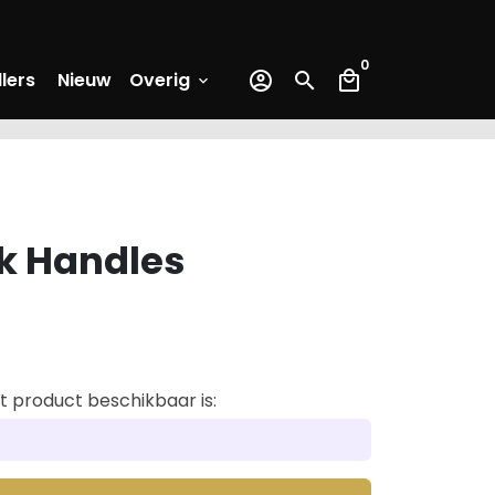
0
lers
Nieuw
Overig
account_circle
search
local_mall
keyboard_arrow_down
k Handles
 product beschikbaar is: