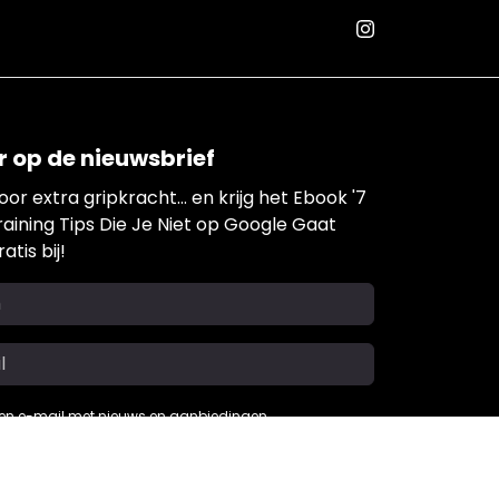
 op de nieuwsbrief
r extra gripkracht... en krijg het Ebook '7
ining Tips Die Je Niet op Google Gaat
atis bij!
een e-mail met nieuws en aanbiedingen
Abonneren
email