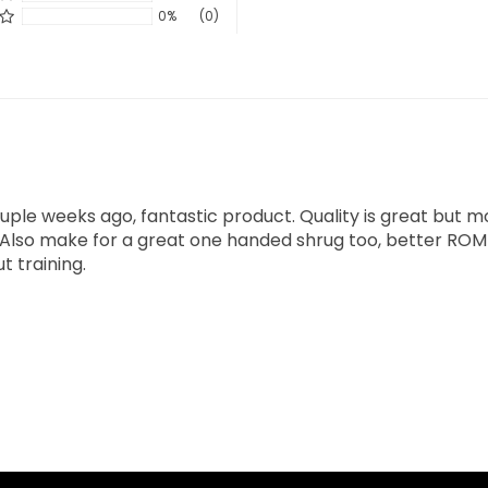
0%
(0)
uple weeks ago, fantastic product. Quality is great but 
. Also make for a great one handed shrug too, better ROM 
 training.