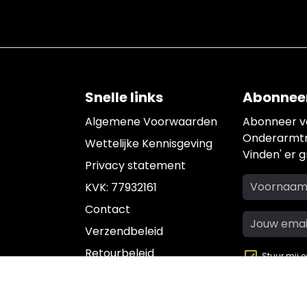
Snelle links
Abonneer
Algemene Voorwaarden
Abonneer voo
Onderarmtra
Wettelijke Kennisgeving
Vinden' er gr
Privacy statement
KVK: 77932161
Contact
Verzendbeleid
Retourbeleid
Stuur mij 