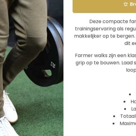
Br
notifications_active
Deze compacte farm
trainingservaring als regu
makkelijker op te bergen.
dit 
Farmer walks zijn een kla
grip op te bouwen. Laad 
loop
Ha
L
Totaal
Maxima